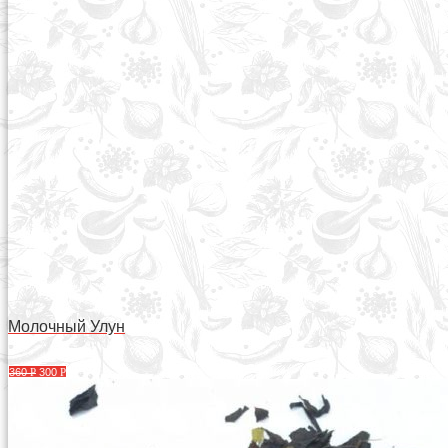
Молочный Улун
360
Р
300
Р