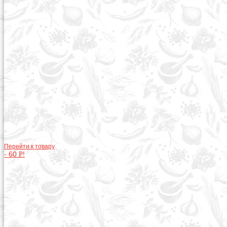
Перейти к товару
-
60
!
Р