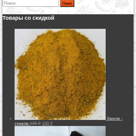
Поиск
Товары со скидкой
Хмели -
сунели
130
100
Р
Р