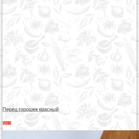
Перец горошек красный
350
Р