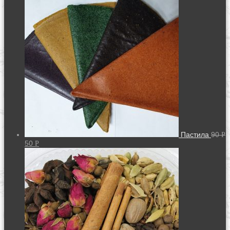
Пастила
90
Р
50
Р