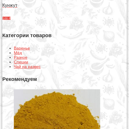
Кунжут
100
Р
Категории товаров
Варенье
Мёд
Разное
Специи
Чай на развес
Рекомендуем