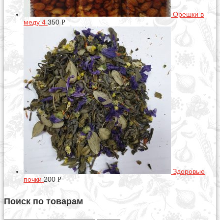
Орешки в
меду 4
350
Р
Здоровые
почки
200
Р
Поиск по товарам