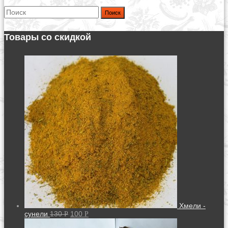
Поиск
Товары со скидкой
Хмели -
сунели
130
100
Р
Р