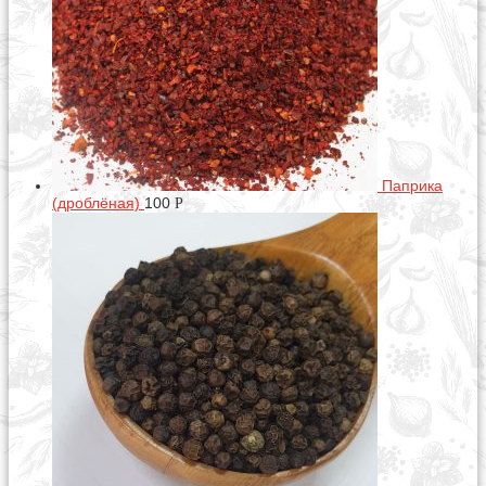
Паприка
(дроблёная)
100
Р