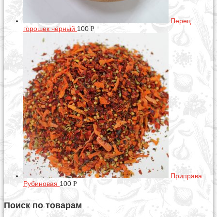
Перец
горошек чёрный
100
Р
Приправа
Рубиновая
100
Р
Поиск по товарам