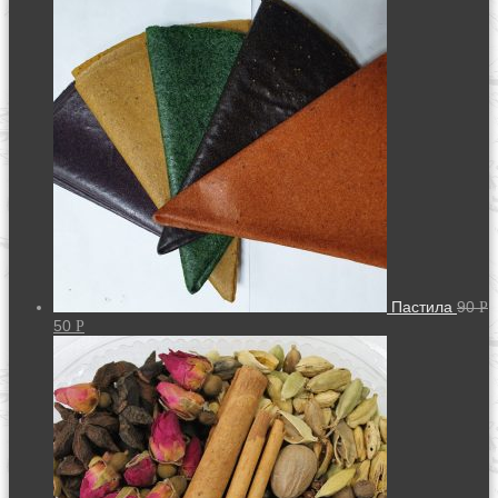
Пастила
90
Р
50
Р